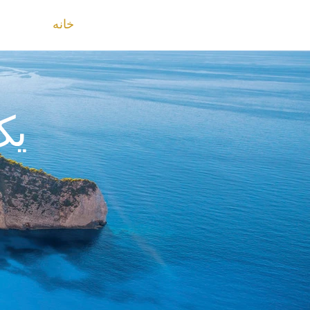
خانه
مشا
یک
ت