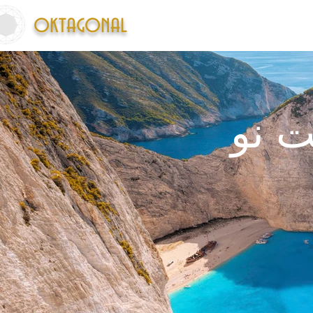
oktagonal
ما
تماس با ما
 نو