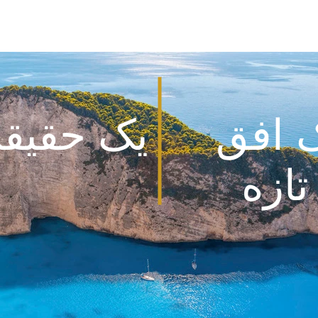
وره
امتیازات Golden Visa
کجا و چگونه؟
درباره 
 افق
یک حقیقت
ازه