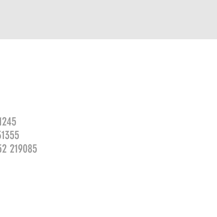
 1245
31355
52 219085