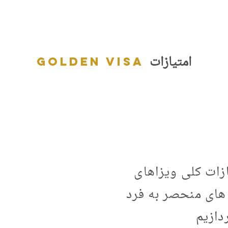
وره
امتیازات Golden Visa
کجا و چگونه؟
درباره 
امتیازات
Golden visa
زات کلی ویزاهای
های منحصر به فرد
دازیم