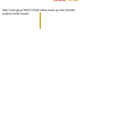
https://news.gtp.gr/2018/11/19/pwc-athens-moves-up-most-attractive-
property-market-europe/
Oktagonal Consultants
Antinoros 12, Athens Greece Tel:
+30 694
321 1245
No 51, Khodaverdi St. Niavaran Tehran Iran
Tel:
+98 21 22831355
C/ Duquesa de Parcent nº 10 2ºD 29001
Málaga Spain Tel:
+34 952 219085
© 2018 by Oktagonal Consultants